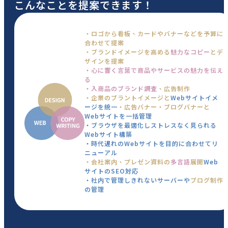
こんなことを提案できます！
・ロゴから看板、カードやバナーなどを予算に
合わせて提案
・ブランドイメージを高める
魅力なコピー
とデ
ザインを提案
・心に響く言葉で商品やサービスの魅力を伝え
る
・入商品のブランド調査
、広告制作
・企業のブラントイメージと
Webサイトイメ
ージを統一
・広告バナー・ブログバナーと
Webサイトを一括管理
・ブラウザを最適化しストレスなく見られる
Webサイト構築
・時代遅れのWebサイトを目的に合わせてリ
ニューアル
・会社案内、プレゼン資料の
多言語
展開
Web
サイトのSEO対応
・社内で管理しきれないサーバーや
ブログ制作
の管理