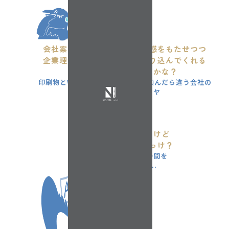
会社案内やWebサイトに統一感をもたせつつ
企業理念をうまくまとめて盛り込んでくれる
いいデザイン会社ないかな？
印刷物とWebサイトを別の会社に頼んだら違う会社の
ものに見えるのもイヤ
チラシと封筒
そろそろ発注したいけど
最新データはどこだっけ？
データ探しに無駄な時間を
費やしてしまった...