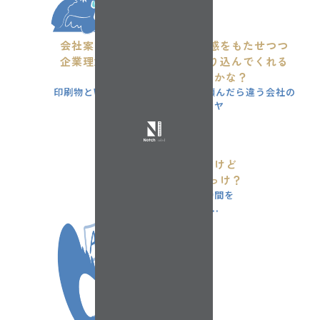
会社案内やWebサイトに統一感をもたせつつ
企業理念をうまくまとめて盛り込んでくれる
いいデザイン会社ないかな？
印刷物とWebサイトを別の会社に頼んだら違う会社の
ものに見えるのもイヤ
チラシと封筒
そろそろ発注したいけど
最新データはどこだっけ？
データ探しに無駄な時間を
費やしてしまった...