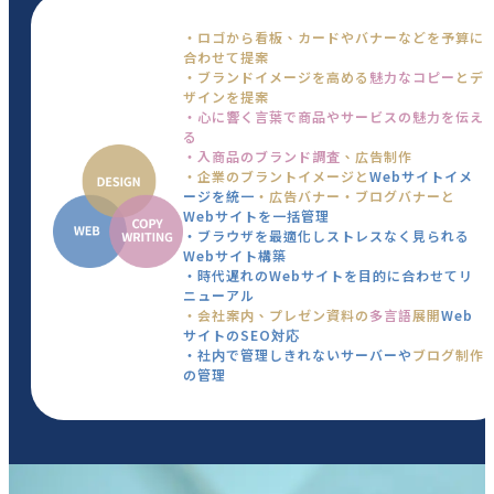
・ロゴから看板、カードやバナーなどを予算に
合わせて提案
・ブランドイメージを高める
魅力なコピー
とデ
ザインを提案
・心に響く言葉で商品やサービスの魅力を伝え
る
・入商品のブランド調査
、広告制作
・企業のブラントイメージと
Webサイトイメ
ージを統一
・広告バナー・ブログバナーと
Webサイトを一括管理
・ブラウザを最適化しストレスなく見られる
Webサイト構築
・時代遅れのWebサイトを目的に合わせてリ
ニューアル
・会社案内、プレゼン資料の
多言語
展開
Web
サイトのSEO対応
・社内で管理しきれないサーバーや
ブログ制作
の管理