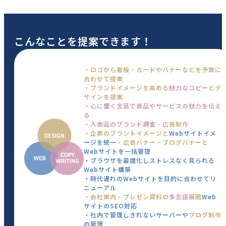
こんなことを提案できます！
・ロゴから看板、カードやバナーなどを予算に
合わせて提案
・ブランドイメージを高める
魅力なコピー
とデ
ザインを提案
・心に響く言葉で商品やサービスの魅力を伝え
る
・入商品のブランド調査
、広告制作
・企業のブラントイメージと
Webサイトイメ
ージを統一
・広告バナー・ブログバナーと
Webサイトを一括管理
・ブラウザを最適化しストレスなく見られる
Webサイト構築
・時代遅れのWebサイトを目的に合わせてリ
ニューアル
・会社案内、プレゼン資料の
多言語
展開
Web
サイトのSEO対応
・社内で管理しきれないサーバーや
ブログ制作
の管理