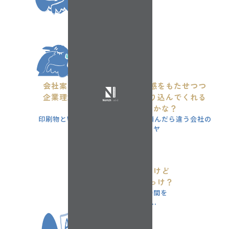
会社案内やWebサイトに統一感をもたせつつ
企業理念をうまくまとめて盛り込んでくれる
いいデザイン会社ないかな？
印刷物とWebサイトを別の会社に頼んだら違う会社の
ものに見えるのもイヤ
チラシと封筒
そろそろ発注したいけど
最新データはどこだっけ？
データ探しに無駄な時間を
費やしてしまった...