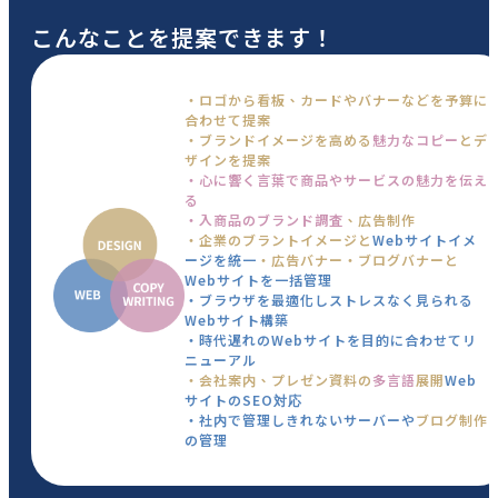
こんなことを提案できます！
・ロゴから看板、カードやバナーなどを予算に
合わせて提案
・ブランドイメージを高める
魅力なコピー
とデ
ザインを提案
・心に響く言葉で商品やサービスの魅力を伝え
る
・入商品のブランド調査
、広告制作
・企業のブラントイメージと
Webサイトイメ
ージを統一
・広告バナー・ブログバナーと
Webサイトを一括管理
・ブラウザを最適化しストレスなく見られる
Webサイト構築
・時代遅れのWebサイトを目的に合わせてリ
ニューアル
・会社案内、プレゼン資料の
多言語
展開
Web
サイトのSEO対応
・社内で管理しきれないサーバーや
ブログ制作
の管理