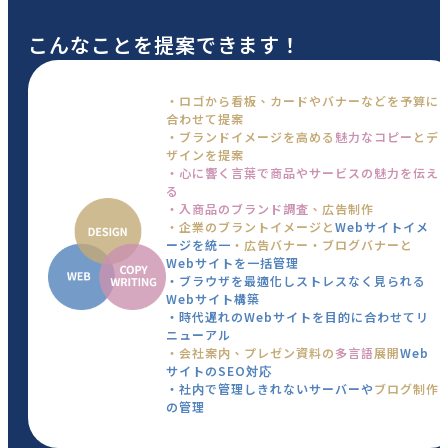
こんなことを提案できます！
・ロゴから看板、カードやバナーなどを予算に
合わせて提案
・ブランドイメージを高める
魅力なコピー
とデ
ザインを提案
・心に響く言葉で商品やサービスの魅力を伝え
る
・入商品のブランド調査
、広告制作
・企業のブラントイメージと
Webサイトイメ
ージを統一
・広告バナー・ブログバナーと
Webサイトを一括管理
・ブラウザを最適化しストレスなく見られる
Webサイト構築
・時代遅れのWebサイトを目的に合わせてリ
ニューアル
・会社案内、プレゼン資料の
多言語
展開
Web
サイトのSEO対応
・社内で管理しきれないサーバーや
ブログ制作
の管理