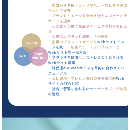
・ロゴから看板、カードやバナーなどを予算に
合わせて提案
・ブランドイメージを高める
魅力なコピー
とデ
ザインを提案
・心に響く言葉で商品やサービスの魅力を伝え
る
・入商品のブランド調査
、広告制作
・企業のブラントイメージと
Webサイトイメ
ージを統一
・広告バナー・ブログバナーと
Webサイトを一括管理
・ブラウザを最適化しストレスなく見られる
Webサイト構築
・時代遅れのWebサイトを目的に合わせてリ
ニューアル
・会社案内、プレゼン資料の
多言語
展開
Web
サイトのSEO対応
・社内で管理しきれないサーバーや
ブログ制作
の管理