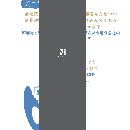
会社案内やWebサイトに統一感をもたせつつ
企業理念をうまくまとめて盛り込んでくれる
いいデザイン会社ないかな？
印刷物とWebサイトを別の会社に頼んだら違う会社の
ものに見えるのもイヤ
チラシと封筒
そろそろ発注したいけど
最新データはどこだっけ？
データ探しに無駄な時間を
費やしてしまった...