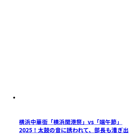
横浜中華街「横浜開港祭」vs「端午節」
2025！太鼓の音に誘われて、部長も漕ぎ出