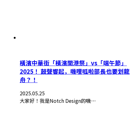
橫濱中華街「橫濱開港祭」vs「端午節」
2025！ 鼓聲響起，嘰哩呱啦部長也要划龍
舟？！
2025.05.25
大家好！我是Notch Design的嘰…