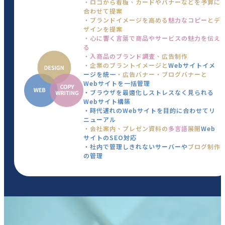
・ロゴから看板、カードやバナーなどを予算に
合わせて提案
・ブランドイメージを高める
魅力なコピー
とデ
ザインを提案
・心に響く言葉で商品やサービスの魅力を伝え
る
・入商品のブランド調査
、広告制作
・企業のブラントイメージと
Webサイトイメ
ージを統一
・広告バナー・ブログバナーと
Webサイトを一括管理
・ブラウザを最適化しストレスなく見られる
Webサイト構築
・時代遅れのWebサイトを目的に合わせてリ
ニューアル
・会社案内、プレゼン資料の
多言語
展開
Web
サイトのSEO対応
・社内で管理しきれないサーバーや
ブログ制作
の管理