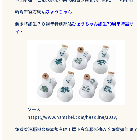
崎陽軒官方網站
ひょうちゃん
葫蘆將誕生７０週年特別網站
ひょうちゃん誕生70周年特設サ
イト
ソース
https://www.hamakei.com/headline/2033/
你看看連耶誕節版本都有呢！這下今年耶誕夜改吃燒賣如何呢？