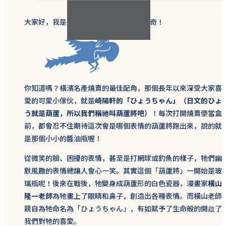
大家好，我是Notch Design 聊天部長諾奇！
你知道嗎？橫濱名產燒賣的最佳配角，那個長年以來深受大家喜
愛的可愛小傢伙，就是
崎陽軒的「ひょうちゃん」（日文的ひょ
う就是葫蘆，所以我們稱祂叫葫蘆將吧）
！每次打開燒賣便當盒
前，都會忍不住期待這次會是哪個表情的葫蘆將跑出來，說的就
是那個小小的醬油瓶喔！
從微笑的臉、困擾的表情，甚至是打網球或釣魚的樣子，牠們幽
默風趣的表情總讓人會心一笑。其實這個「葫蘆將」一開始是玻
璃瓶呢！後來在戰後，牠變身成葫蘆形的白色瓷器，漫畫家
橫山
隆一老師
為牠畫上了眼睛和鼻子，創造出各種表情。而橫山老師
親自為牠命名為「ひょうちゃん」，有如賦予了生命般的開啟了
我們對牠的喜愛。