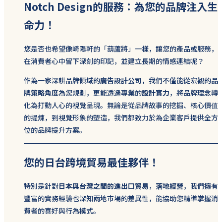
Notch Design的服務：為您的品牌注入生
命力！
您是否也希望像崎陽軒的「葫蘆將」一樣，讓您的產品或服務，
在消費者心中留下深刻的印記，並建立長期的情感連結呢？
作為一家深耕品牌領域的
廣告設計公司
，我們不僅能從宏觀的
品
牌策略角度
為您規劃，更能透過專業的
設計實力
，將品牌理念轉
化為打動人心的視覺呈現。無論是從品牌故事的挖掘、核心價值
的提煉，到視覺形象的塑造，我們都致力於為企業客戶提供全方
位的品牌提升方案。
您的日台跨境貿易最佳夥伴！
特別是針對
日本與台灣之間的進出口貿易
，
落地經營
，我們擁有
豐富的實務經驗也深知兩地市場的差異性，能協助您精準掌握消
費者的喜好與行為模式。