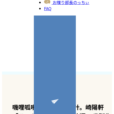
お喋り部長のっちぃ
FAQ
嘰哩呱啦聊日本品牌設計。崎陽軒