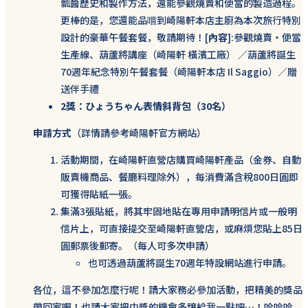
瓢醬歷史和製作方法，還能參觀燒賣和便當的製造過程。
更棒的是，您還能品嚐到崎陽軒本店主廚為本次旅行特別
設計的豪華午餐套餐，敬請期待！[
內容
]:參觀燒賣・便當
生產線、葫蘆將講座（崎陽軒 橫濱工廠） ／葫蘆將誕生
70週年紀念特別午餐套餐（崎陽軒本店 Il Saggio）／贈
送伴手禮
2獎：ひょうちゃん表情斜背包（30名）
申請方式
（詳情請參考崎陽軒官方網站）
活動期間，在崎陽軒直營店購買崎陽軒產品（金券、自動
販賣機商品、餐廳料理除外），每消費滿含稅800日圓即
可獲得貼紙一張。
集滿3張貼紙，將其牢固地貼在專用申請明信片或一般明
信片上，可直接提交至崎陽軒直營店，或麻煩您貼上85日
圓郵票後郵寄。（每人可多次申請）
也可透過葫蘆將誕生70週年特設網站進行申請。
各位，這不參加怎麼行呢！請大家務必參加活動，把精美的獎品
帶回家喔！也請大家把中獎的機會多讓給我一點吧…！哈哈哈