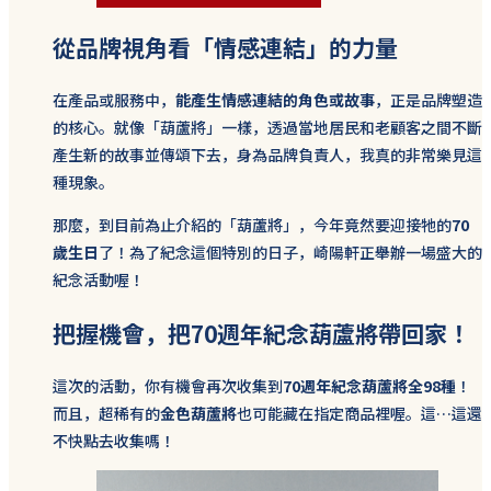
從品牌視角看「情感連結」的力量
在產品或服務中，
能產生情感連結的角色或故事
，正是品牌塑造
的核心。就像「葫蘆將」一樣，透過當地居民和老顧客之間不斷
產生新的故事並傳頌下去，身為品牌負責人，我真的非常樂見這
種現象。
那麼，到目前為止介紹的「葫蘆將」，今年竟然要迎接牠的
70
歲生日
了！為了紀念這個特別的日子，崎陽軒正舉辦一場盛大的
紀念活動喔！
把握機會，把70週年紀念葫蘆將帶回家！
這次的活動，你有機會再次收集到
70週年紀念葫蘆將全98種
！
而且，超稀有的
金色葫蘆將
也可能藏在指定商品裡喔。這…這還
不快點去收集嗎！