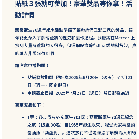
貼紙３張就可參加！豪華獎品等你拿！活
動詳情
瓢醬誕生70週年紀念活動
準備了讓粉絲們垂涎三尺的獎品，讓
你能更深入了解葫蘆將的歷史和製作過程。我聽說在Mercari上
搜刮大量葫蘆將的人很多，但這個紀念旅行和可愛的斜背包，真
的讓人非常想得到啊！
請注意申請期間！
貼紙發放期間
: 預計為2025年6月20日（週五）至7月21
日（週一・國定假日）
申請截止日期
: 2025年7月27日（週日）當日郵戳為憑
豪華獎品如下！
1等：ひょうちゃん誕生701獎：葫蘆將誕生70週年紀念
之旅（15組 30名）
自1955年誕生以來，深受大家喜愛的
醬油瓶「葫蘆將」。這次旅行不僅能讓您了解鮮為人知的