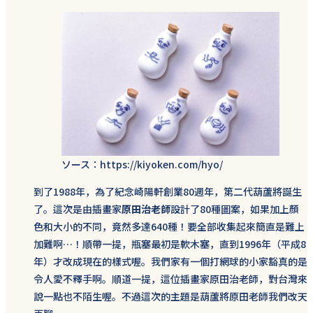
ソース：https://kiyoken.com/hyo/
到了1988年，為了紀念崎陽軒創業80週年，第二代葫蘆將誕生
了。這次是由插畫家
原田治老師
設計了80種圖案，如果加上顏
色和大小的不同，竟然多達640種！要全部收集起來簡直是難上
加難啊…！順帶一提，瓶塞最初是軟木塞，直到1996年（平成8
年）才改成現在的樣式喔。我們家有一個打網球的小家豁真的是
令人愛不釋手啊。順道一提，這位插畫家原田治老師，對台灣來
說一點也不陌生喔。不過這次的主題是葫蘆將原田老師我們改天