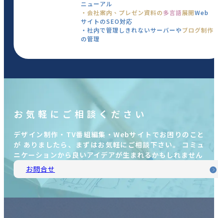
ニューアル
・会社案内、プレゼン資料の
多言語
展開
Web
サイトのSEO対応
・社内で管理しきれないサーバーや
ブログ制作
の管理
お気軽にご相談ください
デザイン制作・TV番組編集・Webサイトでお困りのこと
が ありましたら、まずはお気軽にご相談下さい。 コミュ
ニケーションから良いアイデアが生まれるかもしれません
お問合せ