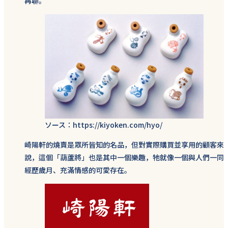
再聊。
ソース：https://kiyoken.com/hyo/
崎陽軒的燒賣是眾所皆知的名品，但對實際購買並享用的顧客來
說，這個「葫蘆將」也是其中一個樂趣，牠就像一個與人們一同
經歷歲月、充滿情感的可愛存在。