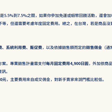
是5.5%到7.5%之間，如果你參加免運或蝦幣回饋活動，還會加
%不等，但還需要考慮年度固定費用。總之，在台灣，若是商品沒
費、系統利用費、販促費
，以及依據銷售額而定的
銷售佣金
（通
方案。專業銷售計畫需支付
每月固定費用4,900日圓
，外加依商
資訊。
0元
，主要費用來自成交佣金，對新手賣家來說門檻比較低。