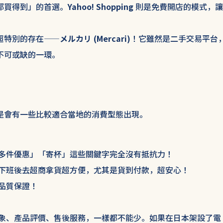
都買得到」的首選。
Yahoo! Shopping
則是免費開店的模式，讓
超特別的存在——
メルカリ (Mercari)
！它雖然是二手交易平台
不可或缺的一環。
是會有一些比較適合當地的消費型態出現。
多件優惠」「寄杯」這些關鍵字完全沒有抵抗力！
下班後去超商拿貨超方便，尤其是貨到付款，超安心！
品質保證！
象、產品評價、售後服務，一樣都不能少。如果在日本架設了電