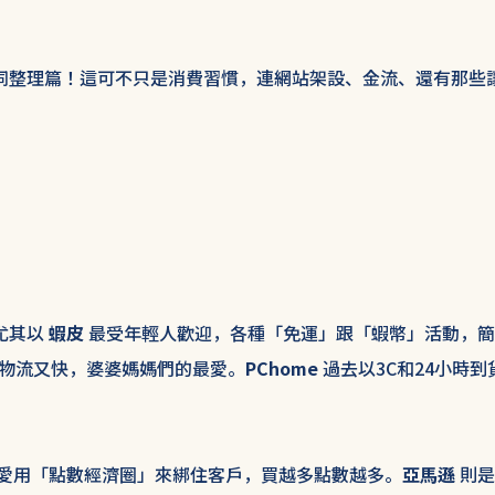
同整理篇！這可不只是消費習慣，連網站架設、金流、還有那些
尤其以
蝦皮
最受年輕人歡迎，各種「免運」跟「蝦幣」活動，簡
物流又快，婆婆媽媽們的最愛。
PChome
過去以3C和24小時到
愛用「點數經濟圈」來綁住客戶，買越多點數越多。
亞馬遜
則是