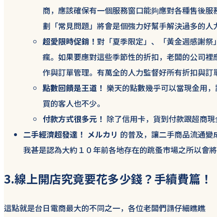
商，應該確保有一個服務窗口能夠應對各種售後服
劃「常見問題」將會是個強力好幫手解決過多的人
超愛限時促銷！
對「夏季限定」、「黃金週感謝祭
瘋。如果要應對這些季節性的折扣，老闆的公司裡應該
作與訂單管理。有萬全的人力監督好所有折扣與訂
點數回饋是王道！
樂天的點數幾乎可以當現金用，
買的客人也不少。
付款方式很多元！
除了信用卡，貨到付款跟超商現
二手經濟超發達！
メルカリ
的普及，讓二手商品流通變
我甚是認為大約１０年前各地存在的跳蚤市場之所以會將
3.線上開店究竟要花多少錢？手續費篇！
這點就是台日電商最大的不同之一，各位老闆們請仔細瞧瞧