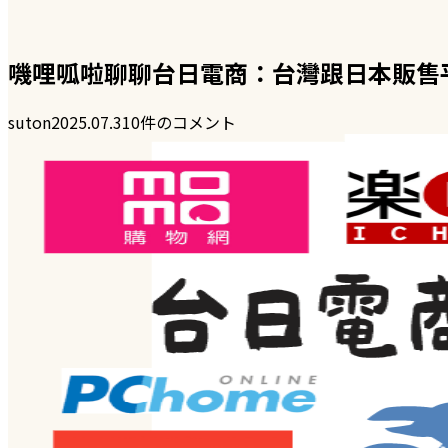
嘰哩呱啦聊聊台日電商：台灣跟日本販售
suton
2025.07.31
0件のコメント