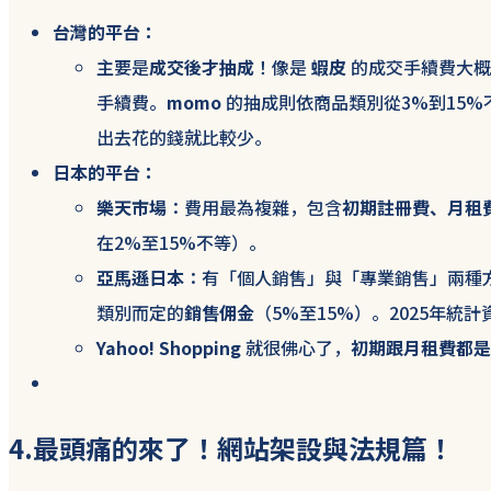
台灣的平台：
主要是
成交後才抽成
！像是
蝦皮
的成交手續費大概
手續費。
momo
的抽成則依商品類別從3%到15
出去花的錢就比較少。
日本的平台：
樂天市場
：費用最為複雜，包含
初期註冊費、月租
在2%至15%不等）。
亞馬遜日本
：有「個人銷售」與「專業銷售」兩種
類別而定的
銷售佣金
（5%至15%）。2025年統計
Yahoo! Shopping
就很佛心了，
初期跟月租費都是
4.最頭痛的來了！網站架設與法規篇！