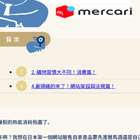
目 次
2. 購物習慣大不同！消費篇！
4.最頭痛的來了！網站架設與法規篇！
暑假的熱氣消耗殆盡了。
多啊？我想在日本架一個網站販售自家產品要先進雅馬遜還是自