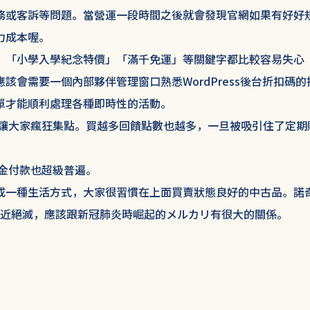
務或客訴等問題。當營運一段時間之後就會發現官網如果有好好
力成本喔。
」「小學入學紀念特價」「滿千免運」等關鍵字都比較容易失心
會需要一個內部夥伴管理窗口熟悉WordPress後台折扣碼的
單才能順利處理各種即時性的活動。
讓大家瘋狂集點。買越多回饋點數也越多，一旦被吸引住了定期
金付款也超級普遍。
成一種生活方式，大家很習慣在上面買賣狀態良好的中古品。諾
近絕滅，應該跟新冠肺炎時崛起的メルカリ有很大的關係。