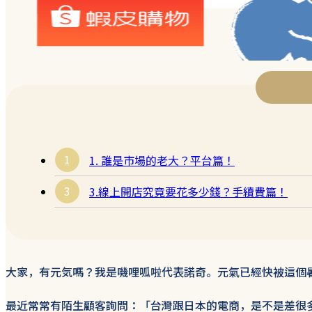
1. 誰是市場的老大？平台篇！
3.線上開店究竟要花多少錢？手續費篇！
大家，有元気嗎？我是嘰哩呱啦代表諾奇。元氣已經快被這個
最近常常有陌生顧客詢問：「台灣跟日本的電商，是不是差很