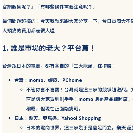
官網販售呢？」「有哪些條件需要注意呢？」
這個問題超棒的！今天我就來跟大家分享一下，台日電商大不
人頭痛的費用都差很大喔！
1. 誰是市場的老大？平台篇！
台灣跟日本的電商，都有各自的「三大龍頭」在撐腰！
台灣：momo、蝦皮、PChome
不管你喜不喜觀！台灣就是這三家的競爭超激烈。
直是讓大家買到剁手手！
momo
則是產品線超廣，
稱霸，但現在正面臨挑戰。
日本：樂天、亞馬遜、Yahoo! Shopping
日本的電商世界，這三家幾乎是鼎足而立。
樂天
超